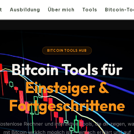
t
Ausbildung
Über mich
Tools
Bitcoin-To
BITCOIN TOOLS HUB
Bitcoin Tools für
Einsteiger &
Fortgeschrittene
ostenlose Rechner und interaktive Tools, die dir zeigen, w
mit Bitcoin wirklich möglich ist — einfach erklärt und auf