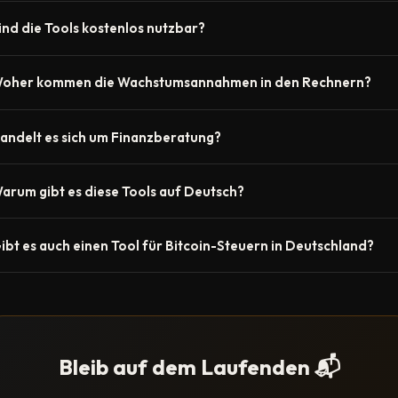
ind die Tools kostenlos nutzbar?
a, alle Tools auf dieser Seite sind vollständig kostenlos. Keine
oher kommen die Wachstumsannahmen in den Rechnern?
nmeldung, kein Abo, keine versteckten Kosten. Die Tools laufen
irekt im Browser — deine Daten werden nirgends gespeichert oder
ie Standard-Annahmen basieren auf historischen Bitcoin-
n Server gesendet.
andelt es sich um Finanzberatung?
erformance-Daten und Modellen wie dem Stock-to-Flow-Modell od
en Projektionen von Michael Saylor (55 % jährliche Wertsteigerung)
ein. Alle Tools und Inhalte auf 2bepreneur.de sind persönliche
iese Zahlen sind keine Garantie — sie sind Szenarien, die dir helfen
arum gibt es diese Tools auf Deutsch?
einungen und Bildungsmaterial aus eigener Erfahrung. Ich bin kein
öglichkeiten zu verstehen.
inanzberater und kein Steuerberater. Triff eigene Entscheidungen 
eil die meisten Bitcoin-Ressourcen auf Englisch sind und DACH-
m besten nach eigener Recherche und ggf. mit professioneller
ibt es auch einen Tool für Bitcoin-Steuern in Deutschland?
utzer oft mit abstrakten Zahlen ohne Alltagsbezug konfrontiert
eratung.
erden. Diese Tools denken in Euro, nicht Dollar.
ktuell noch nicht als interaktives Tool — aber ein ausführlicher
logartikel zum Thema Bitcoin und Steuern in Deutschland ist in
lanung. Grundregel: Bitcoin-Gewinne sind in Deutschland nach einer
altefrist von 12 Monaten steuerfrei. Für konkrete Steuerfragen
Bleib auf dem Laufenden 📬
mpfehle ich einen Steuerberater mit Krypto-Erfahrung.