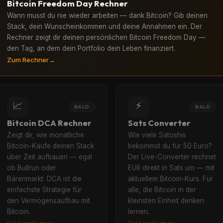
Bitcoin Freedom Day Rechner
Wann musst du nie wieder arbeiten — dank Bitcoin? Gib deinen
Stack, dein Wunscheinkommen und deine Annahmen ein. Der
Rechner zeigt dir deinen persönlichen Bitcoin Freedom Day —
den Tag, an dem dein Portfolio dein Leben finanziert.
Zum Rechner
→
📈
⚡
BALD
BALD
Bitcoin DCA Rechner
Sats Converter
Zeigt dir, wie monatliche
Wie viele Satoshis
Bitcoin-Käufe deinen Stack
bekommst du für 50 Euro?
über Zeit aufbauen — egal
Der Live-Converter rechnet
ob Bullrun oder
EUR direkt in Sats um — mit
Bärenmarkt. DCA ist die
aktuellem Bitcoin-Kurs. Für
einfachste Strategie für
alle, die Bitcoin in der
den Vermögensaufbau mit
kleinsten Einheit denken
Bitcoin.
lernen.
Bald verfügbar
Bald verfügbar