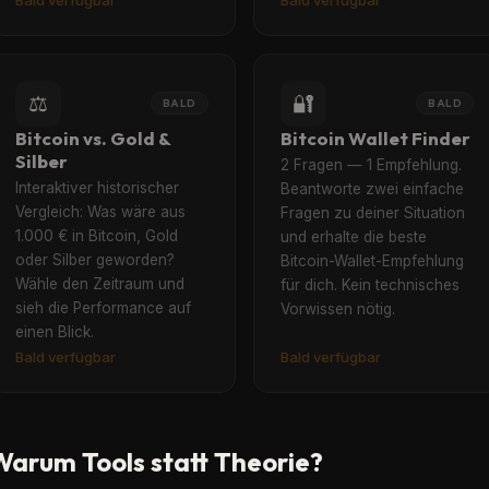
⚖️
🔐
BALD
BALD
Bitcoin vs. Gold &
Bitcoin Wallet Finder
Silber
2 Fragen — 1 Empfehlung.
Interaktiver historischer
Beantworte zwei einfache
Vergleich: Was wäre aus
Fragen zu deiner Situation
1.000 € in Bitcoin, Gold
und erhalte die beste
oder Silber geworden?
Bitcoin-Wallet-Empfehlung
Wähle den Zeitraum und
für dich. Kein technisches
sieh die Performance auf
Vorwissen nötig.
einen Blick.
Bald verfügbar
Bald verfügbar
Warum Tools statt Theorie?