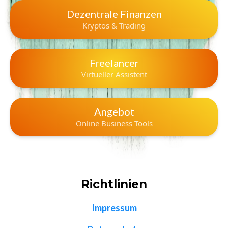
Dezentrale Finanzen
Kryptos & Trading
Freelancer
Virtueller Assistent
Angebot
Online Business Tools
Richtlinien
Impressum