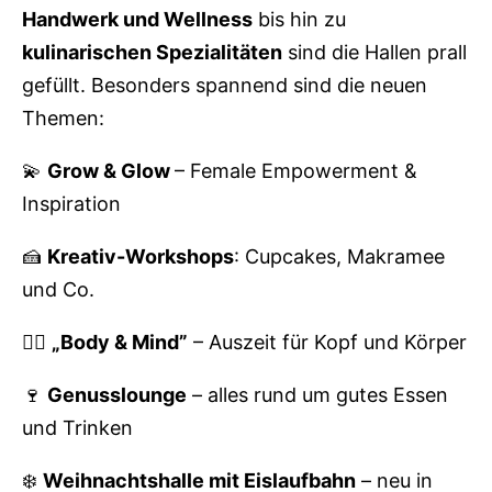
Handwerk und Wellness
bis hin zu
kulinarischen Spezialitäten
sind die Hallen prall
gefüllt. Besonders spannend sind die neuen
Themen:
💫
Grow & Glow
– Female Empowerment &
Inspiration
🍰
Kreativ-Workshops
: Cupcakes, Makramee
und Co.
🧘‍♀️
„Body & Mind”
– Auszeit für Kopf und Körper
🍷
Genusslounge
– alles rund um gutes Essen
und Trinken
❄️
Weihnachtshalle mit Eislaufbahn
– neu in